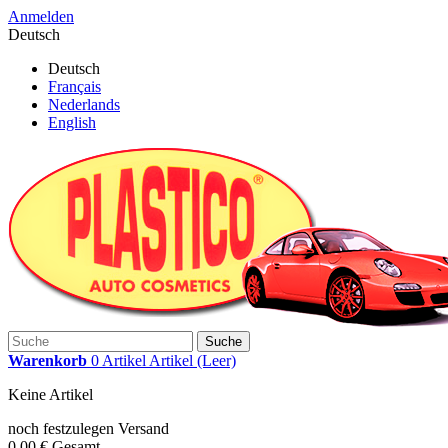
Anmelden
Deutsch
Deutsch
Français
Nederlands
English
Suche
Warenkorb
0
Artikel
Artikel
(Leer)
Keine Artikel
noch festzulegen
Versand
0,00 €
Gesamt