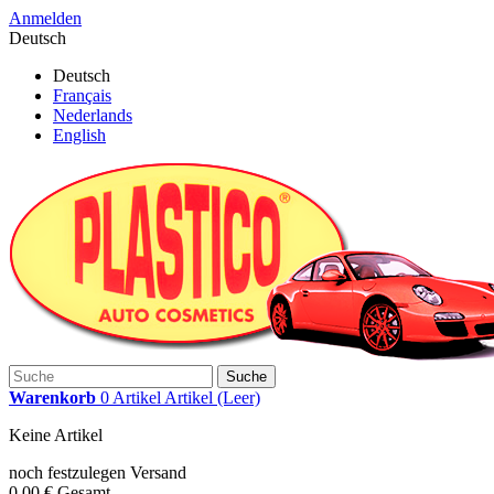
Anmelden
Deutsch
Deutsch
Français
Nederlands
English
Suche
Warenkorb
0
Artikel
Artikel
(Leer)
Keine Artikel
noch festzulegen
Versand
0,00 €
Gesamt